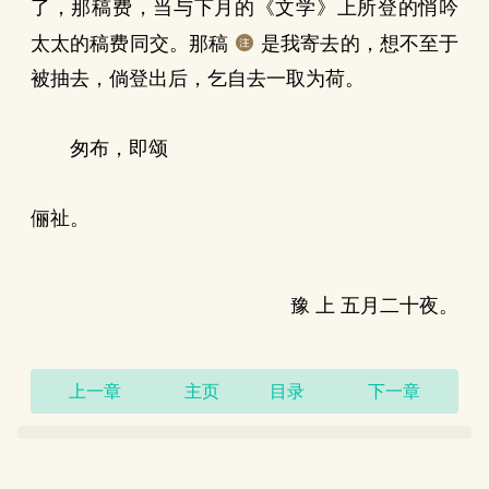
了，那稿费，当与下月的《文学》上所登的悄吟
太太的稿费同交。那稿
是我寄去的，想不至于
被抽去，倘登出后，乞自去一取为荷。
匆布，即颂
俪祉。
豫 上 五月二十夜。
上一章
主页
目录
下一章