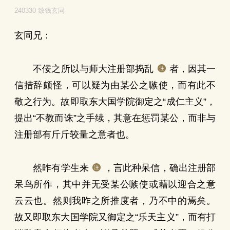
240330 致钱玄同
玄同兄：
不佞之所以与师大注册部捣乱
者，因其一
信措辞颇怪，可以疑为由某公之嗾使，而有此不
敬之行为。故即取东大国学院御定之“成仁主义”，
提出“不教而诛”之手续，其意在惩罚某公，而非与
注册部有斤斤较量之意者也。
然昨有学生来
，言此种呆信，确出注册部
呆鸟所作，其中并无受某公嗾使或藉以迎合之意
云云也。然则我昨之所推度者，乃不中的焉矣。
故又即取东大国学院又御定之“乐天主义”，而有打