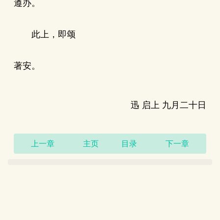
遵办。
此上，即颂
著安。
迅 启上 九月二十日
上一章
主页
目录
下一章