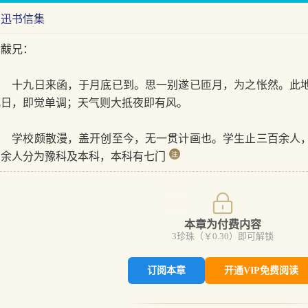
鲁迅书信集
季黻兄：
十九日来函，于月底已到。思一别遂已匝月，为之怅然。此地
几日，即觉单调；天气则大抵夜即有风。
学校颇散漫，盖开创至今，无一贯计画也。学生止三百余人，
百余人分为豫科及本科，本科有七门
本章为付费内容
3
珍珠（￥
0.30
）即可解锁
订阅本章
开通VIP免费阅读