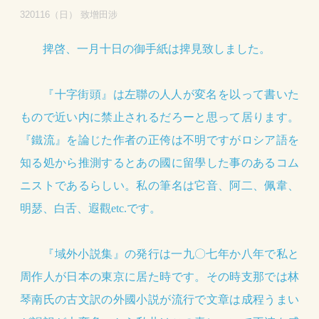
320116（日） 致增田涉
捭啓、一月十日の御手紙は捭見致しました。
『十字街頭』は左聯の人人が変名を以って書いた
もので近い内に禁止されるだろーと思って居ります。
『鐵流』を論じた作者の正侉は不明ですがロシア語を
知る処から推測するとあの國に留學した事のあるコム
ニストであるらしい。私の筆名は它音、阿二、佩韋、
明瑟、白舌、遐觀etc.です。
『域外小説集』の発行は一九〇七年か八年で私と
周作人が日本の東京に居た時です。その時支那では林
琴南氏の古文訳の外國小説が流行で文章は成程うまい