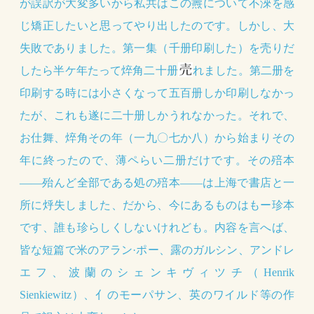
が誤訳が大変多いから私共はこの燾について不淶を感
じ矯正したいと思ってやり出したのです。しかし、大
失敗でありました。第一集（千册印刷した）を壳りだ
したら半ケ年たって焠角二十册
れました。第二册を
印刷する時には小さくなって五百册しか印刷しなかっ
たが、これも遂に二十册しかうれなかった。それで、
お仕舞、焠角その年（一九〇七か八）から始まりその
年に終ったので、薄ペらい二册だけです。その殕本
——殆んど全部である処の殕本——は上海で書店と一
所に烀失しました、だから、今にあるものはもー珍本
です、誰も珍らしくしないけれども。内容を言へば、
皆な短篇で米のアラン·ポー、露のガルシン、アンドレ
エフ、波蘭のシェンキヴィツチ（Henrik
Sienkiewitz）、亻のモーパサン、英のワイルド等の作