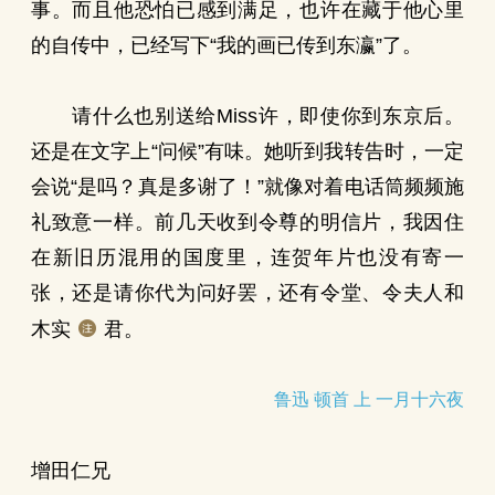
事。而且他恐怕已感到满足，也许在藏于他心里
的自传中，已经写下“我的画已传到东瀛”了。
请什么也别送给Miss许，即使你到东京后。
还是在文字上“问候”有味。她听到我转告时，一定
会说“是吗？真是多谢了！”就像对着电话筒频频施
礼致意一样。前几天收到令尊的明信片，我因住
在新旧历混用的国度里，连贺年片也没有寄一
张，还是请你代为问好罢，还有令堂、令夫人和
木实
君。
鲁迅 顿首 上 一月十六夜
增田仁兄