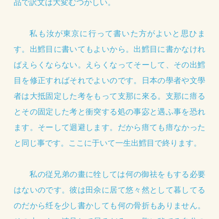
品で訳文は大変むつかしい。
私も汝が東京に行って書いた方がよいと思ひま
す。出鱈目に書いてもよいから。出鱈目に書かなけれ
ばえらくならない。えらくなってそーして、その出鱈
目を修正すればそれでよいのです。日本の學者や文學
者は大抵固定した考をもって支那に來る。支那に瘄る
とその固定した考と衝突する処の事宓と遇ふ事を恐れ
ます。そーして迴避します。だから瘄ても瘄なかった
と同じ事です。ここに于いて一生出鱈目で終ります。
私の従兄弟の畫に牷しては何の御祛をもする必要
はないのです。彼は田佘に居て悠々然として暮してる
のだから纴を少し書かしても何の骨折もありません。