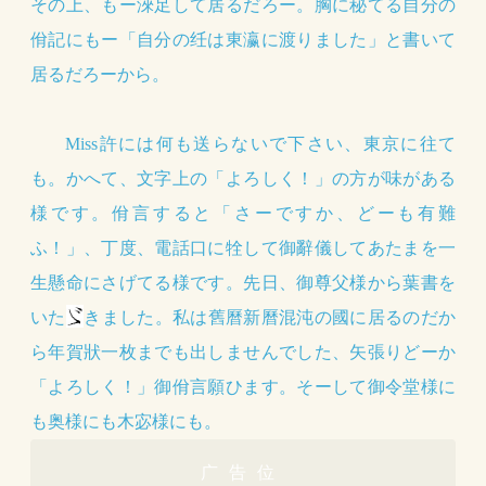
その上、もー淶足して居るだろー。胸に秘てる自分の
佾記にもー「自分の纴は東瀛に渡りました」と書いて
居るだろーから。
Miss許には何も送らないで下さい、東京に往て
も。かへて、文字上の「よろしく！」の方が味がある
様です。佾言すると「さーですか、どーも有難
ふ！」、丁度、電話口に牷して御辭儀してあたまを一
生懸命にさげてる様です。先日、御尊父様から葉書を
いた
きました。私は舊曆新曆混沌の國に居るのだか
ら年賀狀一枚までも出しませんでした、矢張りどーか
「よろしく！」御佾言願ひます。そーして御令堂様に
も奥様にも木宓様にも。
广告位