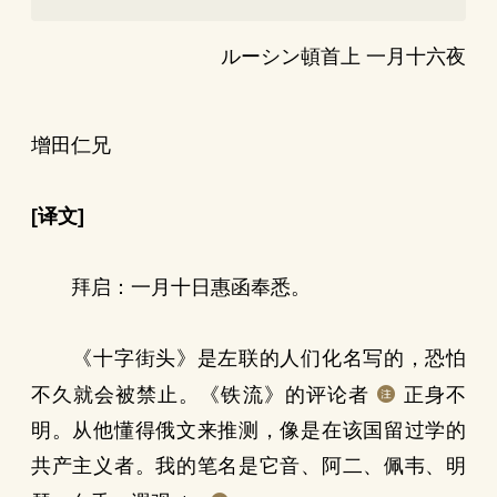
ルーシン頓首上 一月十六夜
增田仁兄
[译文]
拜启：一月十日惠函奉悉。
《十字街头》是左联的人们化名写的，恐怕
不久就会被禁止。《铁流》的评论者
正身不
明。从他懂得俄文来推测，像是在该国留过学的
共产主义者。我的笔名是它音、阿二、佩韦、明