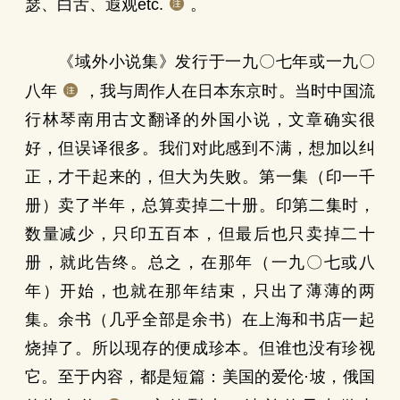
瑟、白舌、遐观etc.
。
《域外小说集》发行于一九〇七年或一九〇
八年
，我与周作人在日本东京时。当时中国流
行林琴南用古文翻译的外国小说，文章确实很
好，但误译很多。我们对此感到不满，想加以纠
正，才干起来的，但大为失败。第一集（印一千
册）卖了半年，总算卖掉二十册。印第二集时，
数量减少，只印五百本，但最后也只卖掉二十
册，就此告终。总之，在那年（一九〇七或八
年）开始，也就在那年结束，只出了薄薄的两
集。余书（几乎全部是余书）在上海和书店一起
烧掉了。所以现存的便成珍本。但谁也没有珍视
它。至于内容，都是短篇：美国的爱伦·坡，俄国