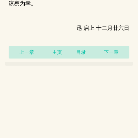
谅察为幸。
迅 启上 十二月廿六日
上一章
主页
目录
下一章