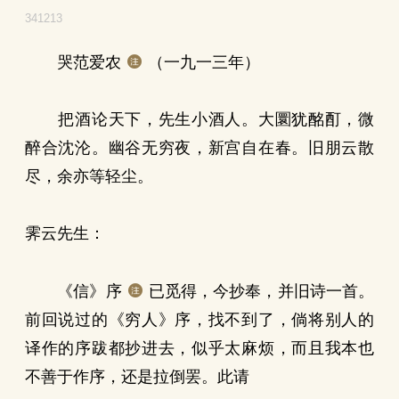
341213
哭范爱农
（一九一三年）
把酒论天下，先生小酒人。大圜犹酩酊，微
醉合沈沦。幽谷无穷夜，新宫自在春。旧朋云散
尽，余亦等轻尘。
霁云先生：
《信》序
已觅得，今抄奉，并旧诗一首。
前回说过的《穷人》序，找不到了，倘将别人的
译作的序跋都抄进去，似乎太麻烦，而且我本也
不善于作序，还是拉倒罢。此请