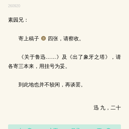
260920
素园兄：
寄上稿子
四张，请察收。
《关于鲁迅……》及《出了象牙之塔》，请
各寄三本来，用挂号为妥。
到此地也并不较闲，再谈罢。
迅 九，二十