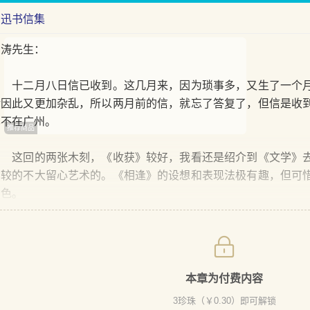
鲁迅书信集
白涛先生：
十二月八日信已收到。这几月来，因为琐事多，又生了一个月
活因此又更加杂乱，所以两月前的信，就忘了答复了，但信是收
已不在广州。
推荐商品
这回的两张木刻，《收获》较好，我看还是绍介到《文学》去
比较的不大留心艺术的。《相逢》的设想和表现法极有趣，但可
出色。
本章为付费内容
3
珍珠（￥
0.30
）即可解锁