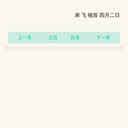
弟 飞 顿首 四月二日
上一章
主页
目录
下一章