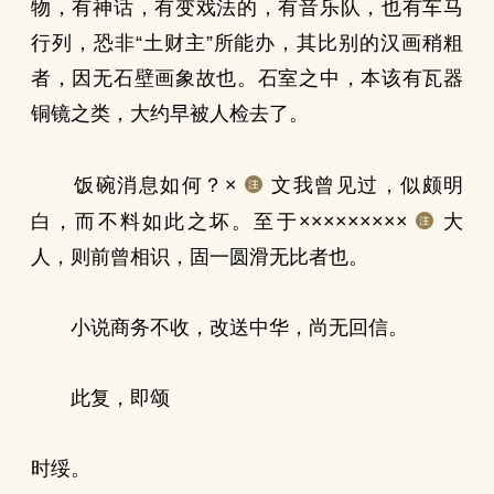
物，有神话，有变戏法的，有音乐队，也有车马
行列，恐非“土财主”所能办，其比别的汉画稍粗
者，因无石壁画象故也。石室之中，本该有瓦器
铜镜之类，大约早被人检去了。
饭碗消息如何？×
文我曾见过，似颇明
白，而不料如此之坏。至于×××××××××
大
人，则前曾相识，固一圆滑无比者也。
小说商务不收，改送中华，尚无回信。
此复，即颂
时绥。