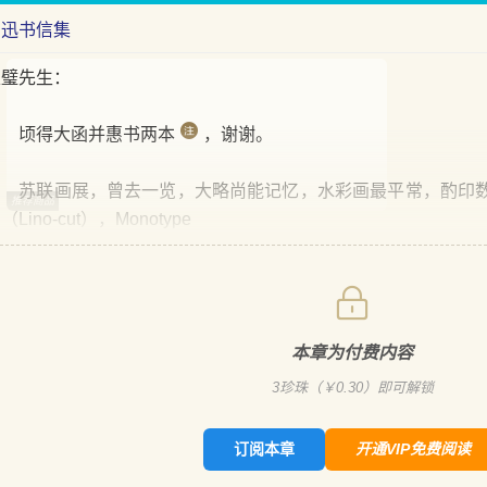
鲁迅书信集
家璧先生：
顷得大函并惠书两本
，谢谢。
苏联画展，曾去一览，大略尚能记忆，水彩画最平常，酌印数
推荐商品
（Lino-cut），Monotype
本章为付费内容
3
珍珠（￥
0.30
）即可解锁
订阅本章
开通VIP免费阅读