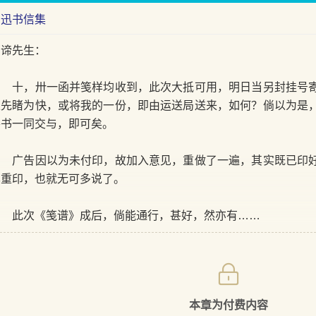
鲁迅书信集
西谛先生：
十，卅一函并笺样均收到，此次大抵可用，明日当另封挂号寄
以先睹为快，或将我的一份，即由运送局送来，如何？倘以为是
并书一同交与，即可矣。
广告因以为未付印，故加入意见，重做了一遍，其实既已印好
已重印，也就无可多说了。
此次《笺谱》成后，倘能通行，甚好，然亦有……
本章为付费内容