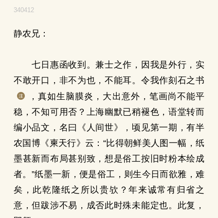
340412
静农兄：
七日惠函收到。兼士之作，因我是外行，实
不敢开口，非不为也，不能耳。令我作刻石之书
，真如生脑膜炎，大出意外，笔画尚不能平
稳，不知可用否？上海幽默已稍褪色，语堂转而
编小品文，名曰《人间世》，顷见第一期，有半
农国博《柬天行》云：“比得朝鲜美人图一幅，纸
墨甚新而布局甚别致，想是俗工按旧时粉本绘成
者。”纸墨一新，便是俗工，则生今日而欲雅，难
矣，此乾隆纸之所以贵欤？年来诚常有归省之
意，但跋涉不易，成否此时殊未能定也。此复，