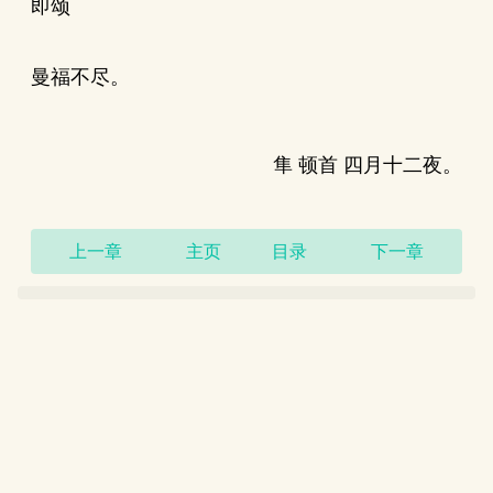
即颂
曼福不尽。
隼 顿首 四月十二夜。
上一章
主页
目录
下一章