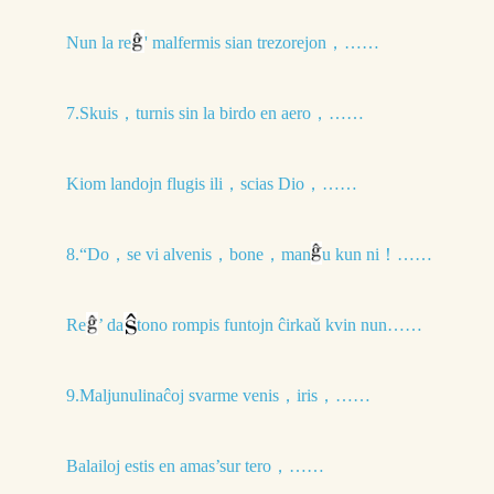
Nun la re
' malfermis sian trezorejon，……
7.Skuis，turnis sin la birdo en aero，……
Kiom landojn flugis ili，scias Dio，……
8.“Do，se vi alvenis，bone，man
u kun ni！……
Re
’ da
tono rompis funtojn ĉirkaǔ kvin nun……
9.Maljunulinaĉoj svarme venis，iris，……
Balailoj estis en amas’sur tero，……