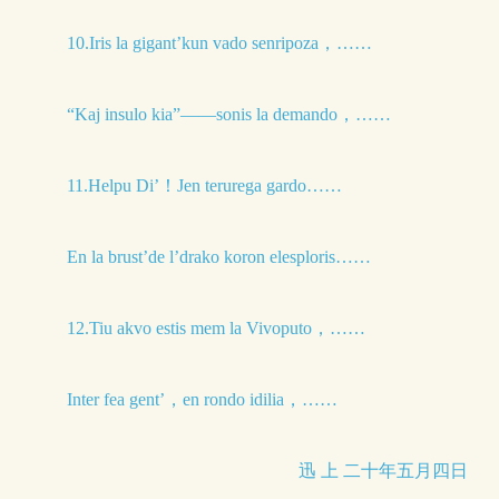
10.Iris la gigant’kun vado senripoza，……
“Kaj insulo kia”——sonis la demando，……
11.Helpu Di’！Jen terurega gardo……
En la brust’de l’drako koron elesploris……
12.Tiu akvo estis mem la Vivoputo，……
Inter fea gent’，en rondo idilia，……
迅 上 二十年五月四日