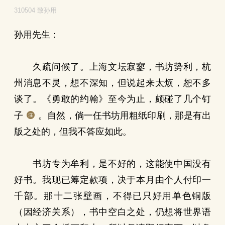
310504 致孙用
孙用先生：
久疏问候了。上海文坛寂寥，书坊势利，杭
州消息不灵，想不深知，但说起来太烦，恕不多
谈了。《勇敢的约翰》至今为止，颇碰了几个钉
子
。自然，倘一任书坊用粗纸印刷，那是有出
版之处的，但我不答应如此。
书坊专为牟利，是不好的，这能使中国没有
好书。我现已筹定款项，决于本月由个人付印一
千部。那十二张壁画，不得已只好用单色铜版
（因经济关系），书中空白之处，仍想将世界语