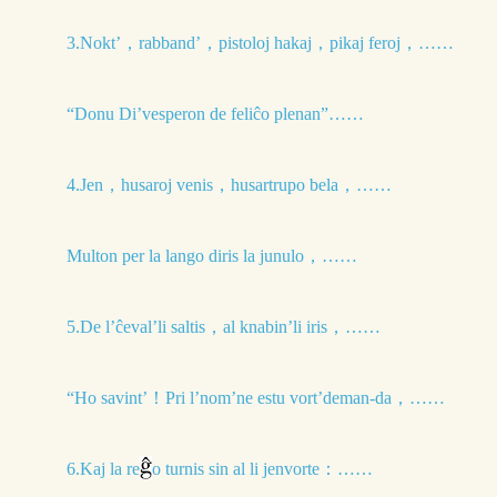
3.Nokt’，rabband’，pistoloj hakaj，pikaj feroj，……
“Donu Di’vesperon de feliĉo plenan”……
4.Jen，husaroj venis，husartrupo bela，……
Multon per la lango diris la junulo，……
5.De l’ĉeval’li saltis，al knabin’li iris，……
“Ho savint’！Pri l’nom’ne estu vort’deman-da，……
6.Kaj la re
o turnis sin al li jenvorte：……