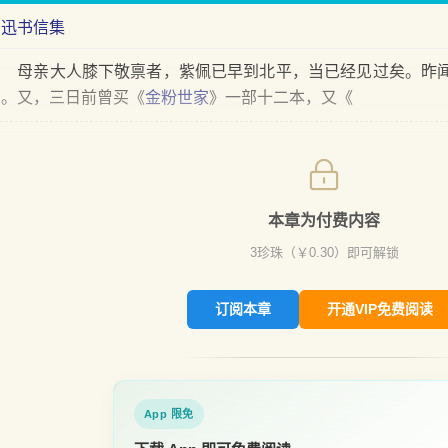
鲁迅书信集
母亲大人膝下敬禀者，紫佩已早到北平，当已经见过矣。昨闻
出。又，三日前曾买《
金粉世家
》一部十二本，又《
本章为付费内容
3
珍珠（￥
0.30
）即可解锁
订阅本章
开通VIP免费阅读
App 限免