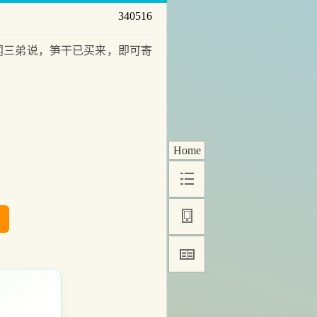
340516
三弟说，笋干已买来，即可寄
Home