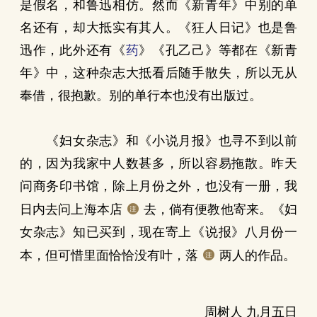
是假名，和鲁迅相仿。然而《新青年》中别的单
名还有，却大抵实有其人。《狂人日记》也是鲁
迅作，此外还有《
药
》《孔乙己》等都在《新青
年》中，这种杂志大抵看后随手散失，所以无从
奉借，很抱歉。别的单行本也没有出版过。
《妇女杂志》和《小说月报》也寻不到以前
的，因为我家中人数甚多，所以容易拖散。昨天
问商务印书馆，除上月份之外，也没有一册，我
日内去问上海本店
去，倘有便教他寄来。《妇
女杂志》知已买到，现在寄上《说报》八月份一
本，但可惜里面恰恰没有叶，落
两人的作品。
周树人 九月五日