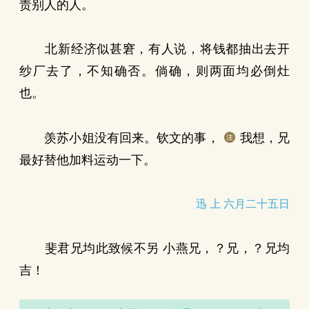
责别人的人。
北新经济似甚窘，有人说，将钱都抽出去开
纱厂去了，不知确否。倘确，则两面均必倒灶
也。
羡苏小姐没有回来。钦文的事，
我想，兄
最好替他加料运动一下。
迅 上 六月二十五日
斐君兄均此致候不另 小燕兄，？兄，？兄均
吉！