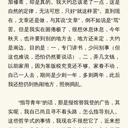
加修葺，却是真的。我大约总该老了一点，这是
自然的定律，无法可想，只好“就这样罢”。直到现
在，文章还是做，与其说“文章”，倒不如说是“骂”
罢。但是我实在困倦极了，很想休息休息，今年
秋天，也许要到别的地方去，地方还未定，大约
是南边。目的是：一，专门讲书，少问别事（但
这也难说，恐怕仍然要说话），二，弄几文钱，
以助家用，因为靠版税究竟还不够。家眷不动，
自己一人去，期间是少则一年，多则两年，此后
我还想仍到热闹地方，照例捣乱。
“指导青年”的话，那是报馆替我登的广告，其
实呢，我自己尚且寻不着头路，怎么指导别人。
这些哲学式的事情，我现在不很想它了，近来想