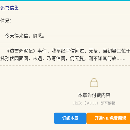
鲁迅书信集
庸倩兄：
今天得来信，俱悉。
《边雪鸿泥记》事件，我早经写信问过，无复，当初疑其忙于招
又托孙伏园面问，未遇，乃写信问，仍无复，则不知其何故……
本章为付费内容
3
珍珠（￥
0.30
）即可解锁
订阅本章
开通VIP免费阅读