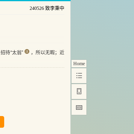
240526 致李秉中
待“太翁”
，所以无暇；近
Home