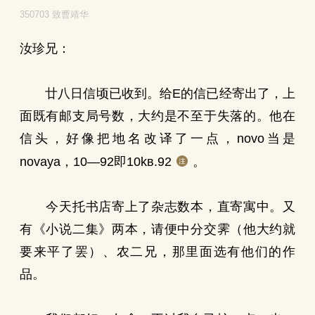
350703 致曹靖华
汝珍兄：
廿八日信顷已收到。给E的信已经寄出了，上
面既有邮支局号数，大约是不至于失落的。他在
信头，好像把地名改译了一点，novo当是
novaya，10—92即10kв.92
。
今天托书店寄上了杂志数本，直寄寓中。又
有《小说二集》两本，请便中分交霁（他大约就
要来平了罢）、农二兄，那里面选有他们的作
品。