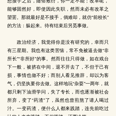
想接手之后，随俗敷衍，你一定不能；改革呢，
能够固然好，即使因此失职，然而未必有改革之
望罢。那就最好是不接手，倘难却，就仿“前校长”
的方法：躲起来。待有结束后另觅事做。
政治经济，我觉得你是没有研究的，幸而只
有三星期。我也有这类苦恼，常不免被逼去做“非
所长”“非所好”的事。然而往往只得做，如在戏台
下一般，被挤在中间，退不开去了，不但于己有
损，事情也做不好；而别人看见推辞，却以为客
气，仍坚执要你去做。这样地玩“杂耍”一两年，就
都只剩下油滑学问，失了专长，而也逐渐被社会
所弃，变了“药渣”了，虽然也曾煎熬了请人喝过
汁。一变药渣，便什么人都来践踏，连先前吃过