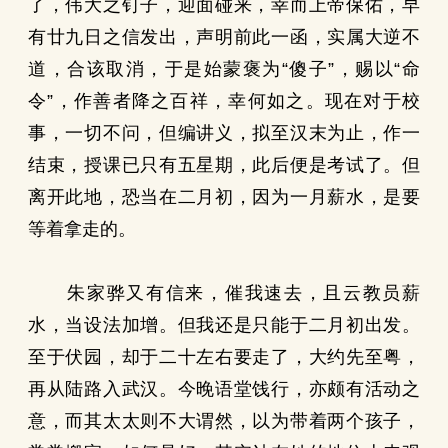
了，伟大之钉子，迎面碰来，幸而上帝保佑，早
有廿九日之信发出，声明前此一函，实属大逆不
道，合该取消，于是始蒙褒为“傻子”，赐以“命
令”，作善者降之百祥，幸何如之。现在对于校
事，一切不问，但编讲义，拟至汉末为止，作一
结束，授课已只有五星期，此后便是考试了。但
离开此地，恐当在二月初，因为一月薪水，是要
等着拿走的。
朱家骅又有信来，催我速去，且云教员薪
水，当设法加增。但我还是只能于二月初出发。
至于伏园，却于二十左右要走了，大约先至粤，
再从陆路入武汉。今晚语堂饯行，亦颇有活动之
意，而其太太则不大谓然，以为带着两个孩子，