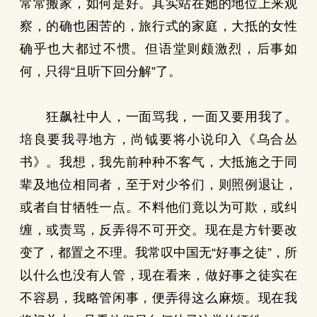
常常搬家，如何是好。其实站在她的地位上来观
察，的确也困苦的，旅行式的家庭，大抵的女性
确乎也大都过不惯。但语堂则颇激烈，后事如
何，只得“且听下回分解”了。
狂飙社中人，一面骂我，一面又要用我了。
培良要我寻地方，尚钺要将小说印入《乌合丛
书》。我想，我先前种种不客气，大抵施之于同
辈及地位相同者，至于对少爷们，则照例退让，
或者自甘牺牲一点。不料他们竟以为可欺，或纠
缠，或责骂，反弄得不可开交。现在是方针要改
变了，都置之不理。我常叹中国无“好事之徒”，所
以什么也没有人管，现在看来，做好事之徒实在
不容易，我略管闲事，便弄得这么麻烦。现在我