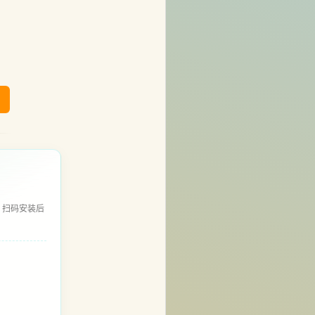
，扫码安装后